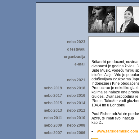
Britanski producent, novinar
dvanaest je godina živio u 
Side Music, vodeću tvrtku sp
istočne Azije. Vrlo je popula
oduševljava zvukovima Japa
Indonezije i Kine obogaćene 
Producirao je nekoliko glaz
kojima se nalaze one prosla
Guides. Dvanaest godina je 
fRoots. Također vodi glazb
104.4 fm u Londonu.
Paul Fisher održat će pred
Azije
, te imati svoj nastup
kao DJ
www.farsidemusic.com