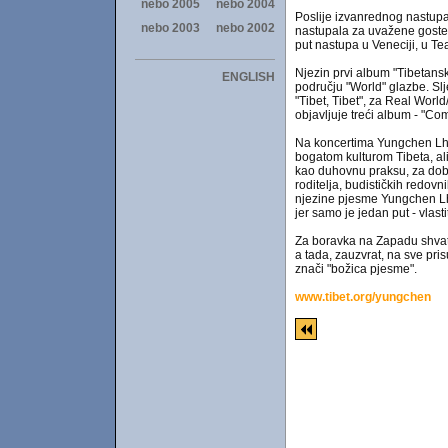
Poslije izvanrednog nastupa 
nastupala za uvažene goste, 
put nastupa u Veneciji, u Te
Njezin prvi album "Tibetansk
području "World" glazbe. S
"Tibet, Tibet", za Real Worl
objavljuje treći album - "C
Na koncertima Yungchen Lham
bogatom kulturom Tibeta, ali 
kao duhovnu praksu, za dobro
roditelja, budističkih redovni
njezine pjesme Yungchen Lha
jer samo je jedan put - vlastit
Za boravka na Zapadu shvati
a tada, zauzvrat, na sve pri
znači "božica pjesme".
www.tibet.org/yungchen