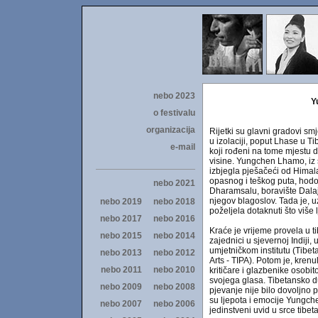
Y
Rijetki su glavni gradovi smje
u izolaciji, poput Lhase u Ti
koji rođeni na tome mjestu
visine. Yungchen Lhamo, iz
izbjegla pješačeći od Himala
opasnog i teškog puta, hodoč
Dharamsalu, boravište Dalaj
njegov blagoslov. Tada je, 
poželjela dotaknuti što više l
Kraće je vrijeme provela u ti
zajednici u sjevernoj Indiji
umjetničkom institutu (Tibeta
Arts - TIPA). Potom je, krenul
kritičare i glazbenike osob
svojega glasa. Tibetansko 
pjevanje nije bilo dovoljno
su ljepota i emocije Yungch
jedinstveni uvid u srce tibet